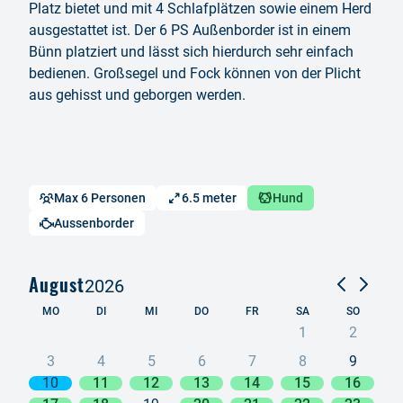
Platz bietet und mit 4 Schlafplätzen sowie einem Herd
ausgestattet ist. Der 6 PS Außenborder ist in einem
Bünn platziert und lässt sich hierdurch sehr einfach
bedienen. Großsegel und Fock können von der Plicht
aus gehisst und geborgen werden.
Max 6 Personen
6.5 meter
Hund
Aussenborder
August
2026
MO
DI
MI
DO
FR
SA
SO
1
2
3
4
5
6
7
8
9
10
11
12
13
14
15
16