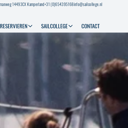
smanweg 1
4493CX Kamperland
+31 (0)654395168
info@sailcollege.nl
RESERVIEREN
SAILCOLLEGE
CONTACT