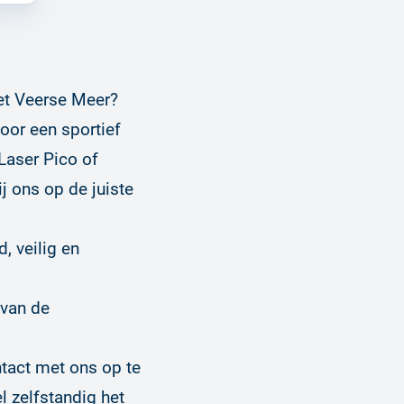
het Veerse Meer?
voor een sportief
 Laser Pico of
j ons op de juiste
, veilig en
 van de
ntact met ons op te
l zelfstandig het